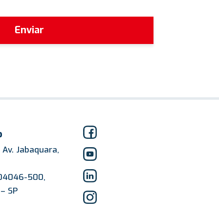
Enviar
o
Av. Jabaquara,
 04046-500,
 – SP