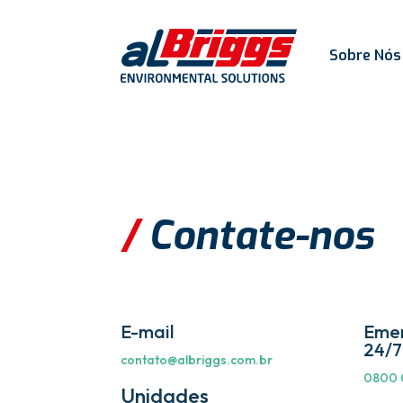
Sobre Nós
/
Contate-nos
E-mail
Emer
24/7
contato@albriggs.com.br
0800 
Unidades