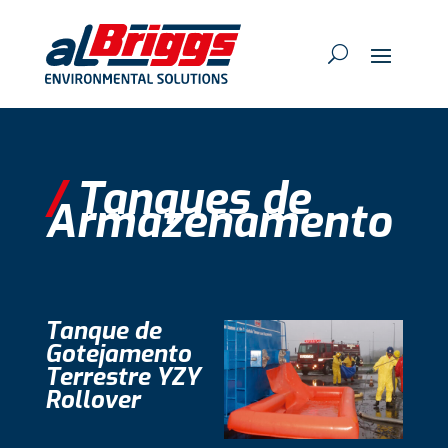
/
Tanques de
Armazenamento
Tanque de
Gotejamento
Terrestre YZY
Rollover