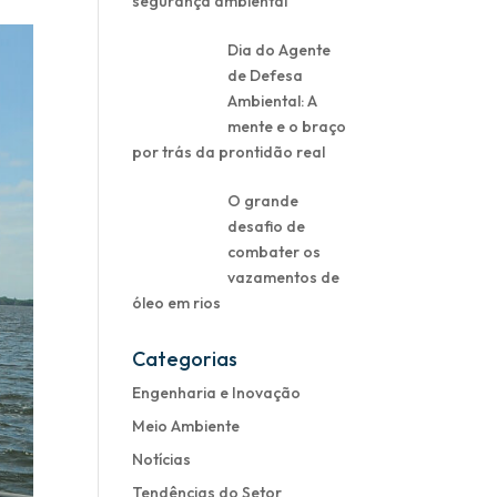
segurança ambiental
Dia do Agente
de Defesa
Ambiental: A
mente e o braço
por trás da prontidão real
O grande
desafio de
combater os
vazamentos de
óleo em rios
Categorias
Engenharia e Inovação
Meio Ambiente
Notícias
Tendências do Setor