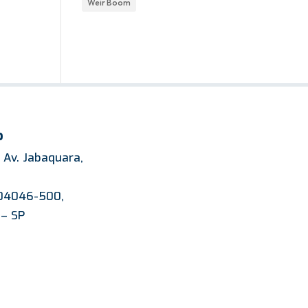
Weir Boom
o
Av. Jabaquara,
 04046-500,
 – SP