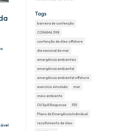
Tags
 da
barreira de contenção
CONAMA 398
contenção de óleo offshore
os
dia nacional do mar
emergência ambientais
emergência ambiental
emergência ambiental offshore
exercício simulado
mar
meio ambiente
Oil Spill Response
PEI
Plano de Emergência Individual
recolhimento de óleo
sável