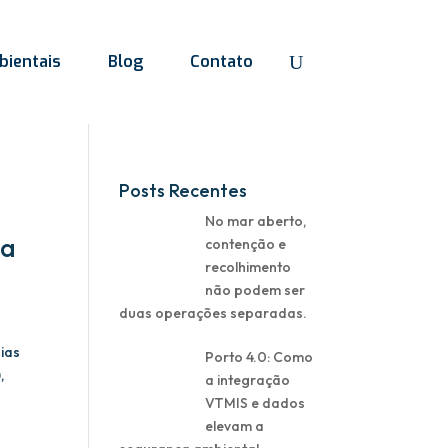
ientais
Blog
Contato
Posts Recentes
No mar aberto,
ça
contenção e
recolhimento
não podem ser
duas operações separadas.
gias
Porto 4.0: Como
,
a integração
VTMIS e dados
elevam a