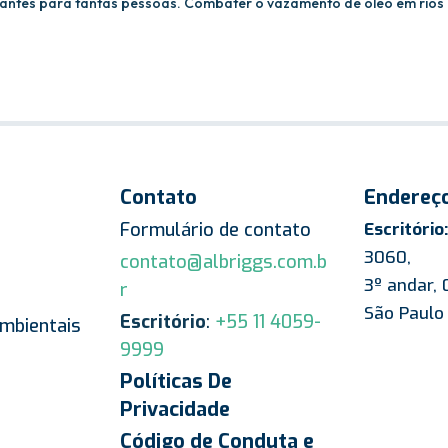
rtantes para tantas pessoas. Combater o vazamento de óleo em rios
Contato
Endereç
Formulário de contato
Escritório:
3060,
contato@albriggs.com.b
3º andar,
r
São Paulo
Escritório
:
+55 11 4059-
mbientais
9999
Políticas De
Privacidade
Código de Conduta e