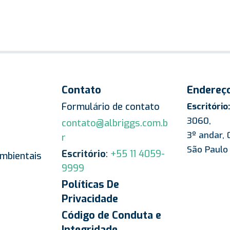
Contato
Endereç
Formulário de contato
Escritório:
3060,
contato@albriggs.com.b
3º andar,
r
São Paulo
Escritório
:
+55 11 4059-
mbientais
9999
Políticas De
Privacidade
Código de Conduta e
Integridade