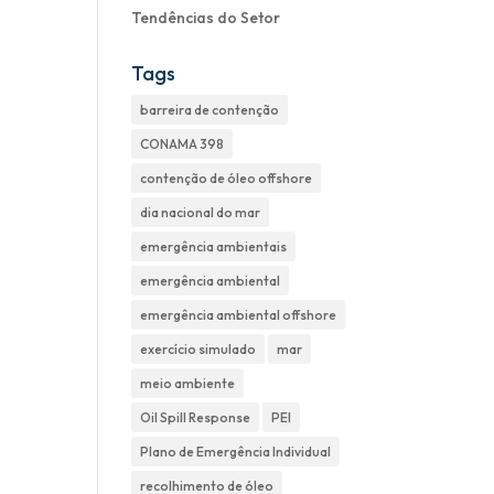
Tendências do Setor
Tags
barreira de contenção
CONAMA 398
contenção de óleo offshore
dia nacional do mar
emergência ambientais
emergência ambiental
emergência ambiental offshore
exercício simulado
mar
meio ambiente
Oil Spill Response
PEI
Plano de Emergência Individual
recolhimento de óleo