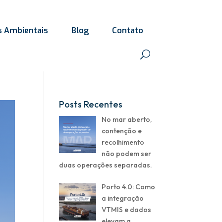
s Ambientais
Blog
Contato
Posts Recentes
No mar aberto,
contenção e
recolhimento
não podem ser
duas operações separadas.
Porto 4.0: Como
a integração
VTMIS e dados
elevam a