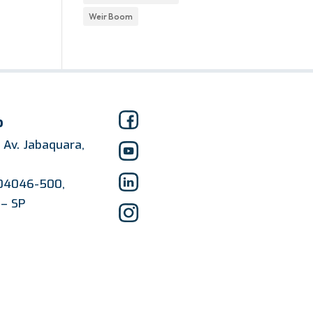
Weir Boom
o
Av. Jabaquara,
 04046-500,
 – SP